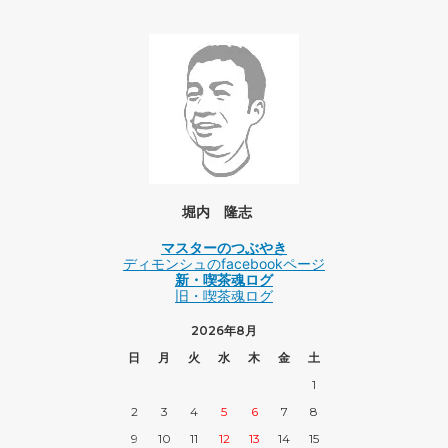
堀内 隆志
マスターのつぶやき
ディモンシュのfacebookページ
新・喫茶魂ログ
旧・喫茶魂ログ
2026年8月
日
月
火
水
木
金
土
1
2
3
4
5
6
7
8
9
10
11
12
13
14
15