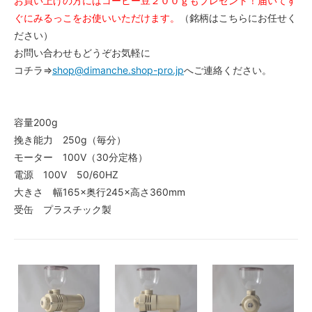
お買い上げの方にはコーヒー豆２００ｇもプレゼント！届いてす
ぐにみるっこをお使いいただけます。
（銘柄はこちらにお任せく
ださい）
お問い合わせもどうぞお気軽に
コチラ⇒
shop@dimanche.shop-pro.jp
へご連絡ください。
容量200g
挽き能力 250g（毎分）
モーター 100V（30分定格）
電源 100V 50/60HZ
大きさ 幅165×奥行245×高さ360mm
受缶 プラスチック製