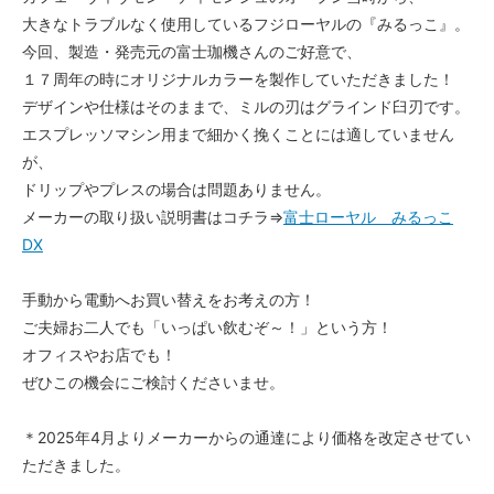
大きなトラブルなく使用しているフジローヤルの『みるっこ』。
今回、製造・発売元の富士珈機さんのご好意で、
１７周年の時にオリジナルカラーを製作していただきました！
デザインや仕様はそのままで、ミルの刃はグラインド臼刃です。
エスプレッソマシン用まで細かく挽くことには適していません
が、
ドリップやプレスの場合は問題ありません。
メーカーの取り扱い説明書はコチラ⇒
富士ローヤル みるっこ
DX
手動から電動へお買い替えをお考えの方！
ご夫婦お二人でも「いっぱい飲むぞ～！」という方！
オフィスやお店でも！
ぜひこの機会にご検討くださいませ。
＊2025年4月よりメーカーからの通達により価格を改定させてい
ただきました。