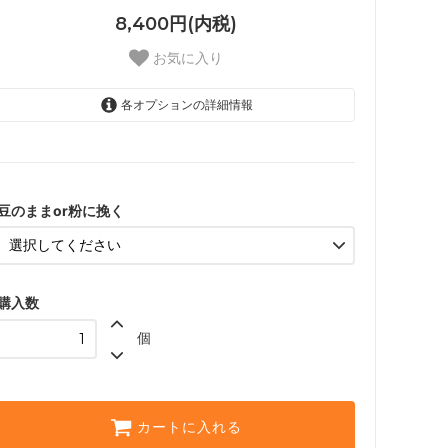
8,400円(内税)
お気に入り
各オプションの詳細情報
豆
粉（中挽き）
粉（粗挽き）
豆のままor粉に挽く
購入数
個
カートに入れる