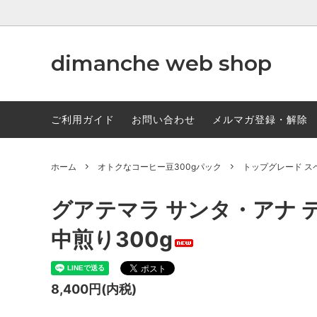
dimanche web shop
ギフトセット
TORCH
ギフト雑
オリジ
ご利用ガイド
お問い合わせ
メルマガ登録・解除
マスターズセレクト
定番ブレン
かなりオトクなコーヒー豆500gパック
大容量1
ホーム
オトクなコーヒー豆300gパック
トップグレード ス
抽出器具
ペーパ
グアテマラ サンタ・アナ 
コーヒーミル
カップ 
中煎り300g
ディモンシュ・オリジナルTシャツ
8,400円(内税)