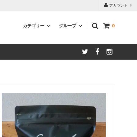
アカウント
カテゴリー
グループ
0
季節限定コーヒー
オトクなコーヒー豆300gパック
カフェオレベース
ドリップポット
CD