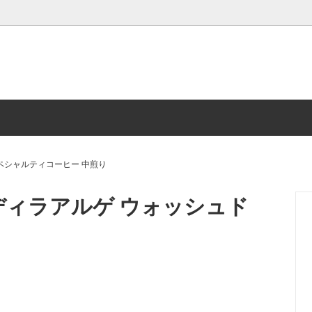
貨 (紙袋・ケース)
ナルグッズ
カフェインレスコーヒー
ド House Blend Coffee
コーヒー豆200gパック
Kバッグ
カップオンコーヒー
ペシャルティコーヒー 中煎り
ーフィルター
コーヒー器具
ディラアルゲ ウォッシュド
＆ グラス，雑貨
書籍