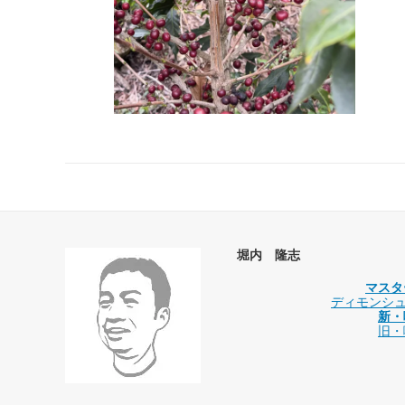
堀内 隆志
マスタ
ディモンシュの
新・
旧・