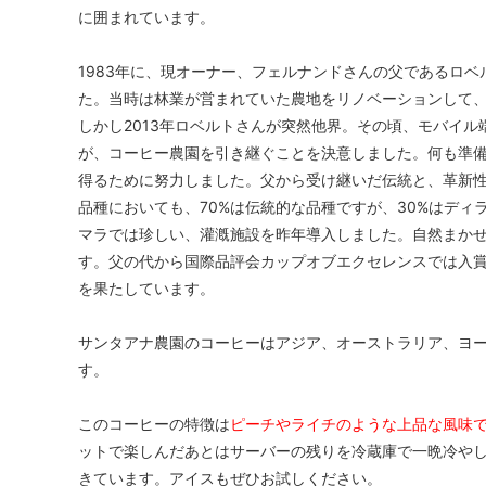
に囲まれています。
1983年に、現オーナー、フェルナンドさんの父であるロ
た。当時は林業が営まれていた農地をリノベーションして、
しかし2013年ロベルトさんが突然他界。その頃、モバイ
が、コーヒー農園を引き継ぐことを決意しました。何も準
得るために努力しました。父から受け継いだ伝統と、革新
品種においても、70%は伝統的な品種ですが、30%はデ
マラでは珍しい、灌漑施設を昨年導入しました。自然まか
す。父の代から国際品評会カップオブエクセレンスでは入
を果たしています。
サンタアナ農園のコーヒーはアジア、オーストラリア、ヨ
す。
このコーヒーの特徴は
ピーチやライチのような上品な風味
ットで楽しんだあとはサーバーの残りを冷蔵庫で一晩冷や
きています。アイスもぜひお試しください。