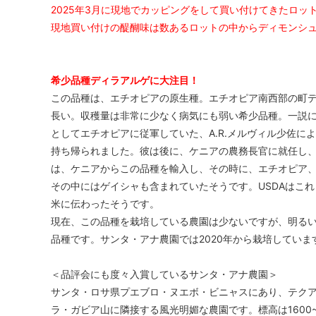
2025年3月に現地でカッピングをして買い付けてきたロッ
現地買い付けの醍醐味は数あるロットの中からディモンシ
希少品種ディラアルゲに大注目！
この品種は、エチオピアの原生種。エチオピア南西部の町
長い。収穫量は非常に少なく病気にも弱い希少品種。一説
としてエチオピアに従軍していた、A.R.メルヴィル少佐に
持ち帰られました。彼は後に、ケニアの農務長官に就任し、他
は、ケニアからこの品種を輸入し、その時に、エチオピア
その中にはゲイシャも含まれていたそうです。USDAはこれ
米に伝わったそうです。
現在、この品種を栽培している農園は少ないですが、明る
品種です。サンタ・アナ農園では2020年から栽培していま
＜品評会にも度々入賞しているサンタ・アナ農園＞
サンタ・ロサ県プエブロ・ヌエボ・ビニャスにあり、テク
ラ・ガビア山に隣接する風光明媚な農園です。標高は1600