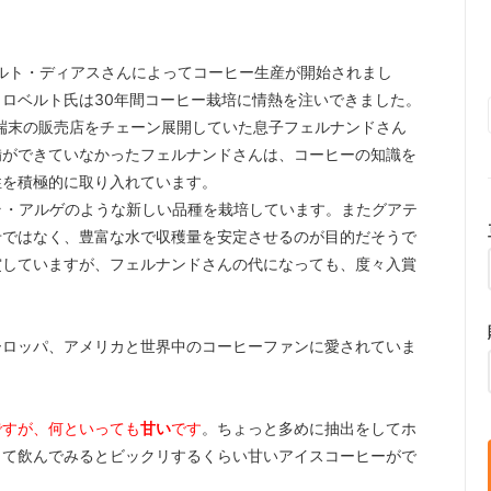
ベルト・ディアスさんによってコーヒー生産が開始されまし
ロベルト氏は30年間コーヒー栽培に情熱を注いできました。
ル端末の販売店をチェーン展開していた息子フェルナンドさん
備ができていなかったフェルナンドさんは、コーヒーの知識を
性を積極的に取り入れています。
ィラ・アルゲのような新しい品種を栽培しています。またグアテ
せではなく、豊富な水で収穫量を安定させるのが目的だそうで
賞していますが、フェルナンドさんの代になっても、度々入賞
ーロッパ、アメリカと世界中のコーヒーファンに愛されていま
ですが、何といっても
甘い
です
。ちょっと多めに抽出をしてホ
して飲んでみるとビックリするくらい甘いアイスコーヒーがで