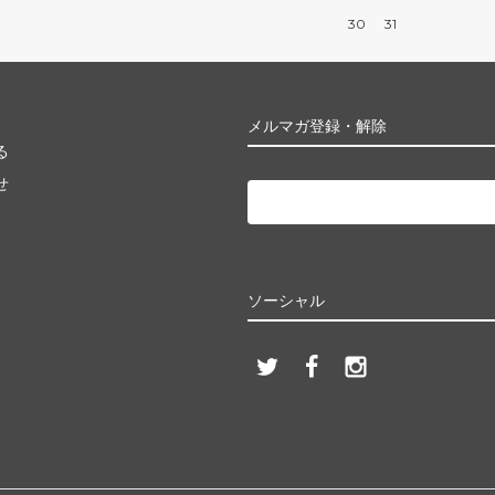
30
31
メルマガ登録・解除
る
せ
ソーシャル