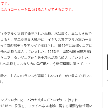
トです。
ュに合うコーヒーを見つけることができる点です。
ディラアルゲ近郊で発見された品種。木は高く、豆は大きめで
によると、第二次世界大戦中に、イギリス東アフリカ軍の一員
よって南西部ディラアルゲで採取され、1942年に故郷ケニアに
の品種も導入していました。1953年、USDA(米国農務省)
、ケニア、タンザニアから数十種の品種も輸入していました。
らの品種をコスタリカのCATIEという研究機関に送って、中
い酸と、甘さのバランスが素晴らしいので、ぜひ飲んでほしい
す。
アンブルロ火山と、パカヤ火山の二つの火山に挟まれ、
~1815mに位置し、フライハネス地域に属する湿潤な熱帯雨林