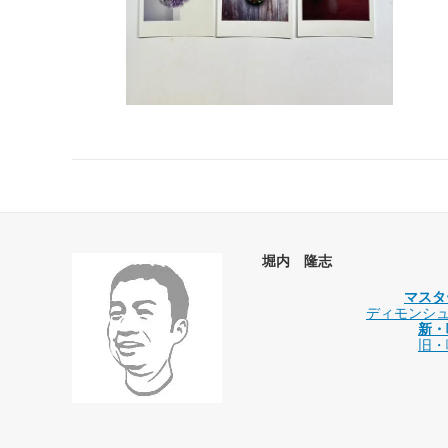
堀内 隆志
マスタ
ディモンシュの
新・
旧・