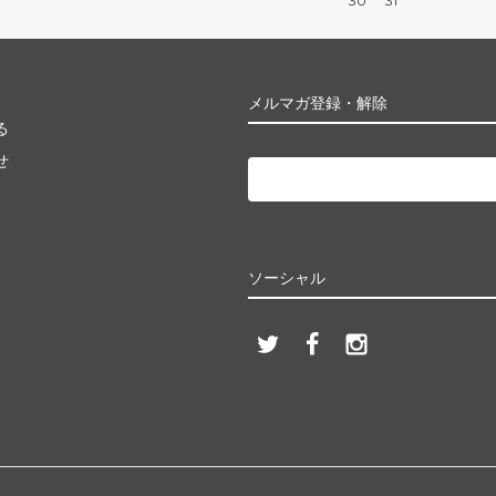
30
31
メルマガ登録・解除
る
せ
ソーシャル