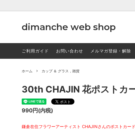
dimanche web shop
ギフトセット
TORCH
ギフト雑
オリジ
ご利用ガイド
お問い合わせ
メルマガ登録・解除
マスターズセレクト
定番ブレン
かなりオトクなコーヒー豆500gパック
大容量1
ホーム
カップ ＆ グラス，雑貨
抽出器具
ペーパ
30th CHAJIN 花ポストカ
コーヒーミル
カップ 
ディモンシュ・オリジナルTシャツ
990円(内税)
鎌倉在住フラワーアーティスト CHAJINさんのポストカー