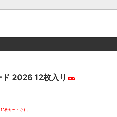
貨 (紙袋・ケース)
ナルグッズ
カフェインレスコーヒー
ド House Blend Coffee
コーヒー豆200gパック
Kバッグ
カップオンコーヒー
ーフィルター
コーヒー器具
ード 2026 12枚入り
＆ グラス，雑貨
書籍
ド12枚セットです。