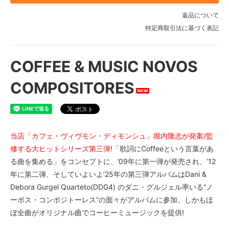
返品について
特定商取引法に基づく表記
COFFEE & MUSIC NOVOS
COMPOSITORES
当店「カフェ・ヴィヴモン・ディモンシュ」堀内隆志が発案/監
修する大ヒットシリーズ第三弾!
「歌詞にCoffeeという言葉があ
る曲を集める」をコンセプトに、’09年に第一弾が発売され、’12
年に第二弾、そしていよいよ’25年の第三弾アルバムはDani &
Debora Gurgel Quarteto(DDG4) のダニ・グルジェル率いる“ノ
ーボス・コンポジトーレス”の面々がアルバムに参加、しかもほ
ぼ全曲がオリジナル曲でコーヒーミュージックを提供!