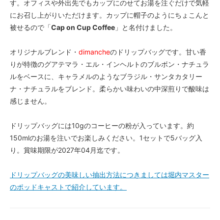
す。オフィスや外出先でもカップにのせてお湯を注ぐだけで気軽
にお召し上がりいただけます。カップに帽子のようにちょこんと
被せるので「
Cap on Cup Coffee
」と名付けました。
オリジナルブレンド・
dimanche
のドリップバッグです。甘い香
りが特徴のグアテマラ・エル・インヘルトのブルボン・ナチュラ
ルをベースに、キャラメルのようなブラジル・サンタカタリー
ナ・ナチュラルをブレンド。柔らかい味わいの中深煎りで酸味は
感じません。
ドリップバッグには10gのコーヒーの粉が入っています。約
150mlのお湯を注いでお楽しみください。1セットで5バッグ入
り。賞味期限が2027年04月迄です。
ドリップバッグの美味しい抽出方法につきましては堀内マスター
のポッドキャストで紹介しています。